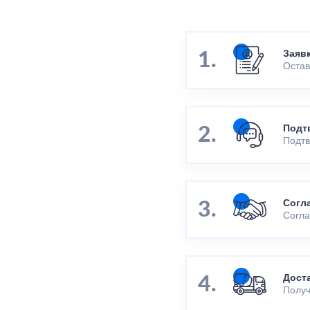
Заяв
Остав
Подт
Подтв
Согл
Согла
Дост
Получ