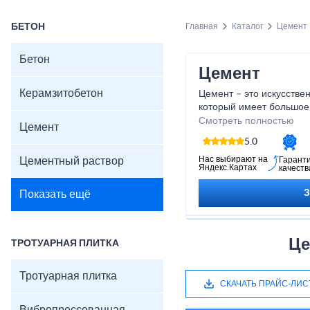
БЕТОН
Главная
Каталог
Цемент
Бетон
Цемент
Керамзитобетон
Цемент – это искусстве
который имеет большое 
нужен на всех этапах с
Смотреть полностью
Цемент
от заливки фундамента 
5.0
помещения внутри. Купи
Зеленогорск Вы можете
Нас выбирают на
Цементный раствор
Гарант
Яндекс.Картах
качеств
стоимости.
Показать ещё
Це
ТРОТУАРНАЯ ПЛИТКА
Тротуарная плитка
СКАЧАТЬ ПРАЙС-ЛИС