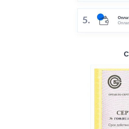
Опла
Оплат
С