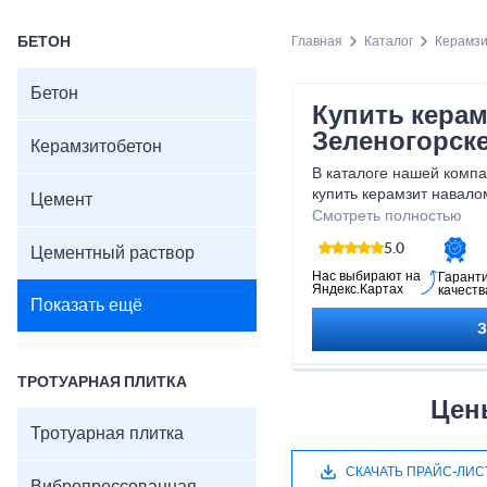
БЕТОН
Главная
Каталог
Керамз
Бетон
Купить керам
Зеленогорск
Керамзитобетон
В каталоге нашей комп
купить керамзит навало
Цемент
материал изготавливает
Смотреть полностью
полностью удовлетворя
5.0
Цементный раствор
подходит для выполнен
работ.
Нас выбирают на
Гарант
Яндекс.Картах
качеств
Показать ещё
ТРОТУАРНАЯ ПЛИТКА
Цен
Тротуарная плитка
СКАЧАТЬ ПРАЙС-ЛИС