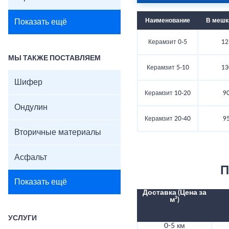
Наименование
В мешка
Показать ещё
Керамзит 0-5
12
МЫ ТАКЖЕ ПОСТАВЛЯЕМ
Керамзит 5-10
13
Шифер
Керамзит 10-20
90
Ондулин
Керамзит 20-40
95
Вторичные материалы
Асфальт
П
Показать ещё
Доставка (Цена за
м³)
УСЛУГИ
0-5 км