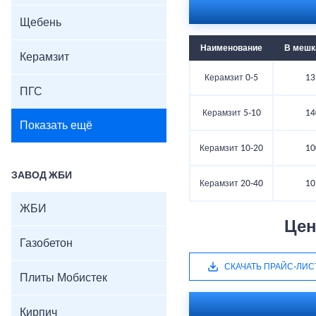
Щебень
Наименование
В мешка
Керамзит
Керамзит 0-5
13
ПГС
Керамзит 5-10
14
Показать ещё
Керамзит 10-20
10
ЗАВОД ЖБИ
Керамзит 20-40
10
ЖБИ
Цен
Газобетон
СКАЧАТЬ ПРАЙС-ЛИС
Плиты Мобистек
Кирпич