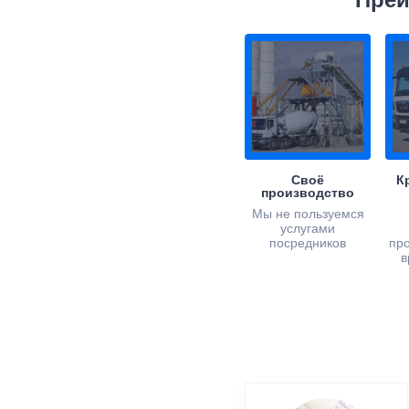
Преи
Своё
К
производство
Мы не пользуемся
услугами
посредников
пр
в