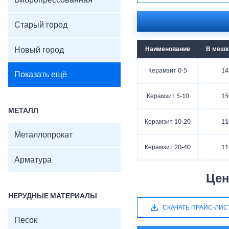
Вибропрессованная
Старый город
Новый город
Наименование
В мешка
Керамзит 0-5
14
Показать ещё
Керамзит 5-10
15
МЕТАЛЛ
Керамзит 10-20
11
Металлопрокат
Керамзит 20-40
11
Арматура
Цен
НЕРУДНЫЕ МАТЕРИАЛЫ
СКАЧАТЬ ПРАЙС-ЛИС
Песок