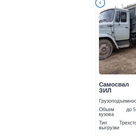
Самосвал
ЗИЛ
Грузоподъемнос
Объем
до 5
кузова
Тип
Трехст
выгрузки