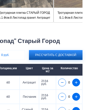
Тротуарная плитка СТАРЫЙ ГОРОД
Тротуарная плитка СТАРЫЙ ГОРОД
.1.Фсм.8 Листопад гранит Антрацит
Б.1.Фсм.6 Листопад гранит Осень
топад" Старый Город
:
0 руб.
РАССЧИТАТЬ С ДОСТАВКОЙ
Толщина,мм
Цвет
Цена за
Количество
м2
2116
60
Антрацит
руб.
2116
60
Песчаник
руб.
Старый
2116