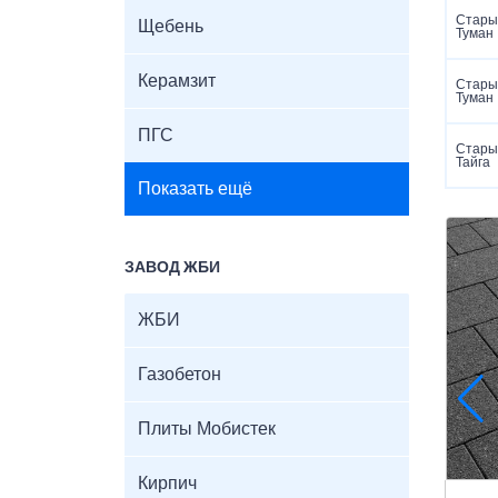
Старый
Щебень
Туман
Керамзит
Старый
Туман
ПГС
Старый
Тайга
Показать ещё
ЗАВОД ЖБИ
ЖБИ
Газобетон
Плиты Мобистек
Кирпич