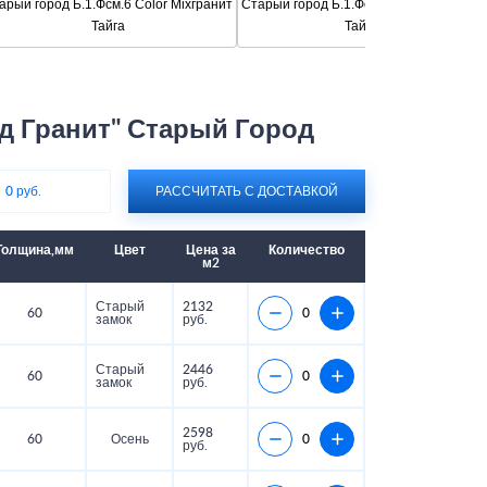
арый город Б.1.Фсм.6 Color Mixгранит
Старый город Б.1.Фсм.6 Color Mixграни
Тайга
Тайга 2
д Гранит" Старый Город
:
0 руб.
РАССЧИТАТЬ С ДОСТАВКОЙ
Толщина,мм
Цвет
Цена за
Количество
м2
Старый
2132
60
замок
руб.
Старый
2446
60
замок
руб.
2598
60
Осень
руб.