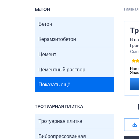
БЕТОН
Главная
Бетон
Тр
Керамзитобетон
В на
Гран
Гото
Смо
Цемент
плит
Дос
уто
Нас 
Цементный раствор
Янде
Иде
доро
Показать ещё
ТРОТУАРНАЯ ПЛИТКА
Тротуарная плитка
Вибропрессованная