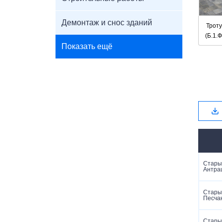
Демонтаж и снос зданий
Трот
(Б.1.
Показать ещё
Старый
Антра
Старый
Песча
Старый