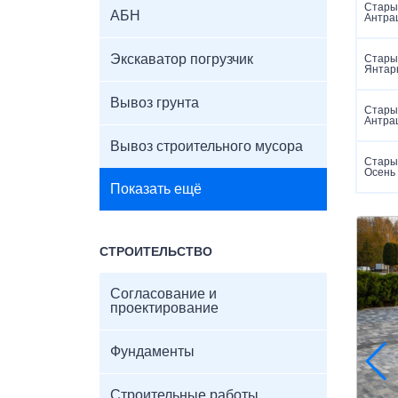
Старый
АБН
Антра
Экскаватор погрузчик
Старый
Янтар
Вывоз грунта
Старый
Антра
Вывоз строительного мусора
Старый
Осень
Показать ещё
СТРОИТЕЛЬСТВО
Согласование и
проектирование
Фундаменты
Строительные работы