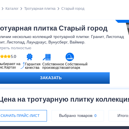
Каталог
Тротуарная плитка
Старый город
отуарная плитка Старый город
личии несколько коллекций тротуарной плитки: Гранит, Листопад
ит, Листопад, Лаундхаус, Вунусберг, Ваймер.
вый ассортимент на складе — около 50 м², а при необходимости
треть полностью
ка может быть изготовлена под заказ за 2–3 дня.
5.0
тупны разные размеры, варианты и толщины. Для консультации и
чнения деталей свяжитесь с менеджером производства.
выбирают на
Гарантия
Собственное
Собственный
кс.Картах
качества
производство
автопарк
ально подходит для мощения дворов, пешеходных зон, садовых
жек и подъездов.
ЗАКАЗАТЬ
Цена на тротуарную плитку коллекци
Выбрано товаров:
Итого
СКАЧАТЬ ПРАЙС-ЛИСТ
0