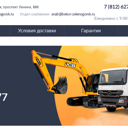
7 (812) 62
к, проспект Ленина, 88К
gorsk.ru
snab@beton-zelenogorsk.ru
Отдел снабжения:
Ежедневно с 9:00
Условия доставки
Гарантии
77