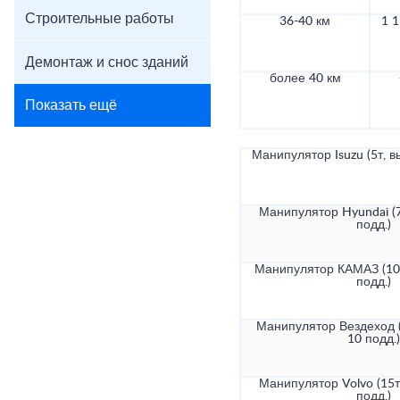
Строительные работы
36-40 км
1 1
Демонтаж и снос зданий
более 40 км
Показать ещё
Манипулятор Isuzu (5т, в
Манипулятор Hyundai (7
подд.)
Манипулятор КАМАЗ (10т
подд.)
Манипулятор Вездеход (
10 подд.)
Манипулятор Volvo (15т
подд.)