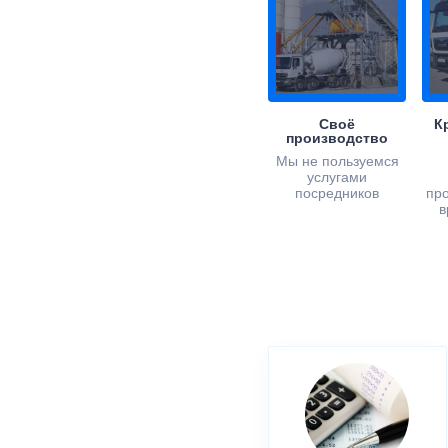
Своё
К
производство
Мы не пользуемся
услугами
посредников
пр
в