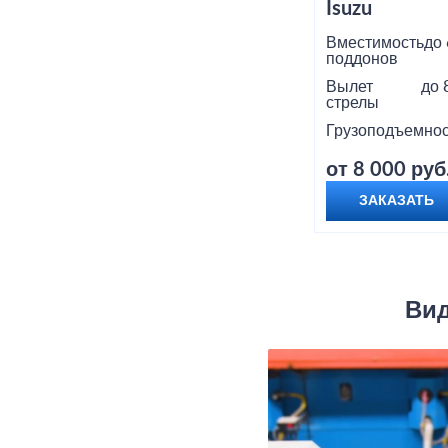
Isuzu
Вместимость
до 
поддонов
Вылет
до 
стрелы
Грузоподъемнос
от 8 000 руб
ЗАКАЗАТЬ
Вид