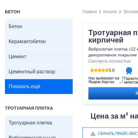
БЕТОН
Главная
Каталог
Тротуар
Бетон
Тротуарная п
кирпичей
Керамзитобетон
Вибролитая плитка «12 
декоративное покрытие 
Цемент
садовых дорожек.
Смотреть полностью
В наличии около 50 м², 
5.0
Цементный раствор
дня.
Предлагаются разные ц
Нас выбирают на
Гарант
Яндекс.Картах
качеств
— уточняйте у менеджер
Показать ещё
Основны
Вес плитки: 24–30 кг
ТРОТУАРНАЯ ПЛИТКА
На 1 м² укладываются
Цена за м² н
На поддоне примерно
Тротуарная плитка
Класс бетона: B30 (п
варианты)
СКАЧАТЬ ПРАЙС-ЛИС