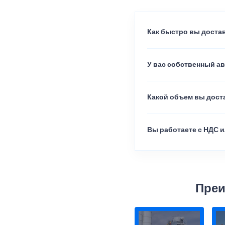
Как быстро вы достав
У вас собственный а
Какой объем вы доста
Вы работаете с НДС и
Преи