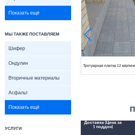
Показать ещё
МЫ ТАКЖЕ ПОСТАВЛЯЕМ
Шифер
Ондулин
Тротуарная плитка 12 кирпич
Вторичные материалы
Асфальт
Показать ещё
П
Доставка (Цена за
1 поддон)
УСЛУГИ