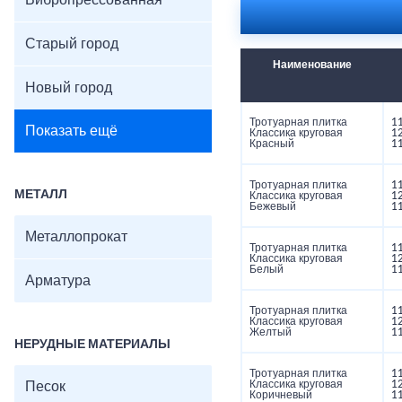
Вибропрессованная
Старый город
Наименование
Новый город
Тротуарная плитка
1
Показать ещё
Классика круговая
1
Красный
1
Тротуарная плитка
1
МЕТАЛЛ
Классика круговая
1
Бежевый
1
Металлопрокат
Тротуарная плитка
1
Классика круговая
1
Белый
1
Арматура
Тротуарная плитка
1
Классика круговая
1
Желтый
1
НЕРУДНЫЕ МАТЕРИАЛЫ
Тротуарная плитка
1
Классика круговая
1
Песок
Коричневый
1