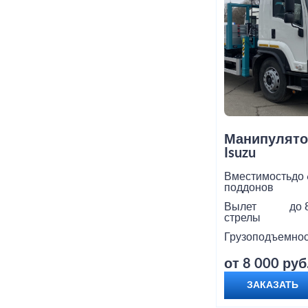
Манипулято
Isuzu
Вместимость
до 
поддонов
Вылет
до 
стрелы
Грузоподъемнос
от 8 000 руб
ЗАКАЗАТЬ