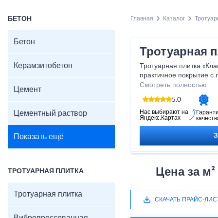
БЕТОН
Главная
Каталог
Тротуар
Бетон
Тротуарная п
Керамзитобетон
Тротуарная плитка «Кла
практичное покрытие с
создающее аккуратный 
Смотреть полностью
Цемент
устойчива к механически
5.0
долго сохраняет цвет и
тротуаров, дворов, парк
Нас выбирают на
Цементный раствор
Гарант
Яндекс.Картах
качеств
обеспечивая прочное и 
комбинируемое с други
Показать ещё
Характеристики:
Размер: 200×100×60
Толщина: 40–80 мм
Материал: вибропрес
Цена за м²
ТРОТУАРНАЯ ПЛИТКА
Прочность: ≥30 МПа
Морозостойкость: F2
Тротуарная плитка
Цвета: серый, красны
СКАЧАТЬ ПРАЙС-ЛИС
Поверхность: гладкая