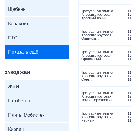
Щебень
Тротуарная плитка
1
Классика круговая
1
Красный яркий
1
Керамзит
Тротуарная плитка
1
Классика круговая
1
ПГС
Оливковый
1
Показать ещё
Тротуарная плитка
1
Классика круговая
1
Оранжевый
1
ЗАВОД ЖБИ
Тротуарная плитка
1
Классика круговая
1
Серый
1
ЖБИ
Тротуарная плитка
1
Классика круговая
1
Темно-коричневый
1
Газобетон
Тротуарная плитка
1
Плиты Мобистек
Классика круговая
1
Черный
1
Кирпич