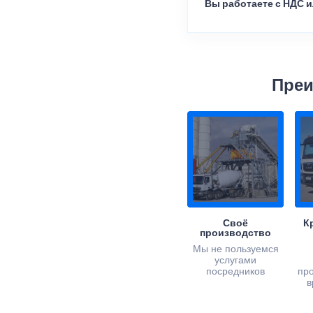
Вы работаете с НДС и
Преи
Своё
К
производство
Мы не пользуемся
услугами
посредников
пр
в