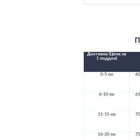
П
Доставка (Цена за
1 поддон)
0-5 км
60
6-10 км
65
11-15 км
70
16-20 км
75