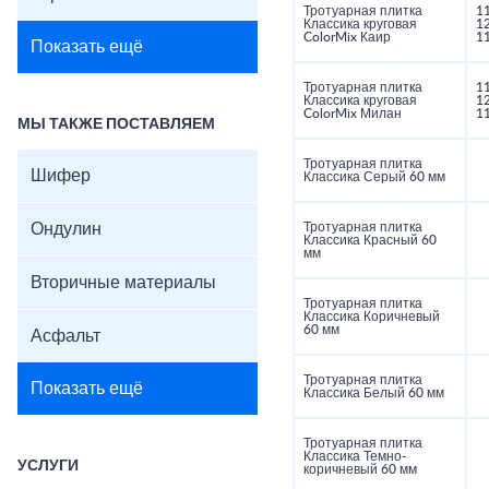
Тротуарная плитка
1
Классика круговая
1
ColorMix Каир
1
Показать ещё
Тротуарная плитка
1
Классика круговая
1
ColorMix Милан
1
МЫ ТАКЖЕ ПОСТАВЛЯЕМ
Тротуарная плитка
Шифер
Классика Серый 60 мм
Ондулин
Тротуарная плитка
Классика Красный 60
мм
Вторичные материалы
Тротуарная плитка
Классика Коричневый
60 мм
Асфальт
Тротуарная плитка
Показать ещё
Классика Белый 60 мм
Тротуарная плитка
Классика Темно-
УСЛУГИ
коричневый 60 мм