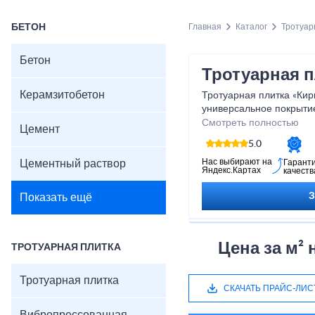
БЕТОН
Главная
Каталог
Тротуар
Бетон
Тротуарная 
Керамзитобетон
Тротуарная плитка «Кир
универсальное покрыти
и надёжность. Классич
Смотреть полностью
Цемент
позволяет создавать ра
5.0
«ёлочку», «шахматку» и
устойчива к влаге, моро
Нас выбирают на
Цементный раствор
Гарант
Яндекс.Картах
качеств
выцветает и не растрес
подходит для дворов, до
Показать ещё
создавая аккуратный и 
Харак
Цена за м²
ТРОТУАРНАЯ ПЛИТКА
Размер: 200×100×60
Толщина: 40–80 мм
Тротуарная плитка
Материал: вибропрес
СКАЧАТЬ ПРАЙС-ЛИС
Прочность: ≥30 МПа
Морозостойкость: F2