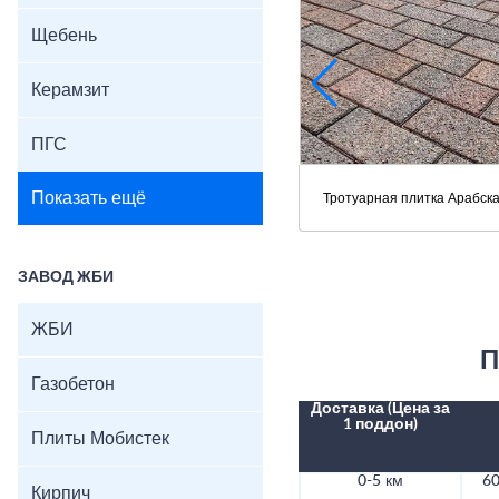
Щебень
Керамзит
ПГС
Показать ещё
Тротуарная плитка Арабска
ЗАВОД ЖБИ
ЖБИ
П
Газобетон
Доставка (Цена за
1 поддон)
Плиты Мобистек
0-5 км
60
Кирпич