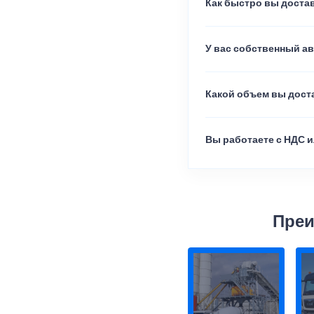
Как быстро вы достав
У вас собственный а
Какой объем вы доста
Вы работаете с НДС и
Преи