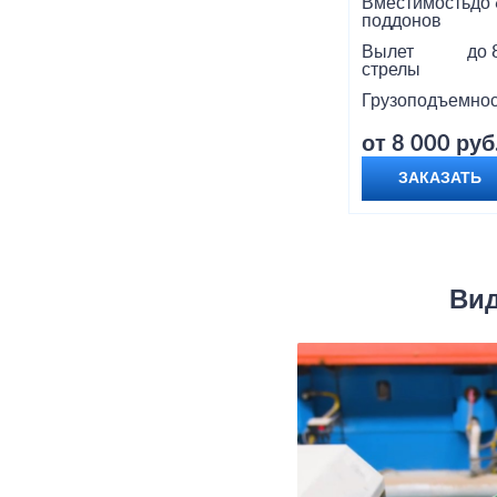
Вместимость
до 
поддонов
Вылет
до 
стрелы
Грузоподъемнос
от 8 000 руб
ЗАКАЗАТЬ
Вид