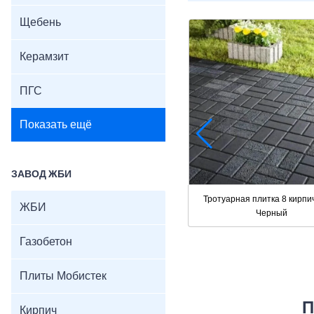
Щебень
Керамзит
ПГС
Показать ещё
ЗАВОД ЖБИ
Тротуарная плитка 8 кирпи
ЖБИ
Черный
Газобетон
Плиты Мобистек
П
Кирпич