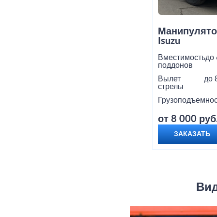
Манипулято
Isuzu
Вместимость
до 
поддонов
Вылет
до 
стрелы
Грузоподъемнос
от 8 000 руб
ЗАКАЗАТЬ
Вид