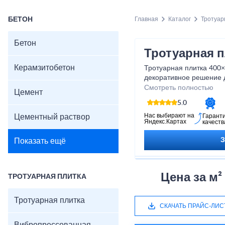
БЕТОН
Главная
Каталог
Тротуар
Бетон
Тротуарная п
Керамзитобетон
Тротуарная плитка 400
декоративное решение 
пешеходных зон, садов
Смотреть полностью
Цемент
В наличии имеются гото
5.0
возможность изготовлени
Нас выбирают на
Цементный раствор
Гарант
Яндекс.Картах
качеств
По вашему запросу подб
и характеристики — кла
Показать ещё
согласно условиям эксп
Уточнить доступные вар
можно у менеджера про
Цена за м²
ТРОТУАРНАЯ ПЛИТКА
Тротуарная плитка
СКАЧАТЬ ПРАЙС-ЛИС