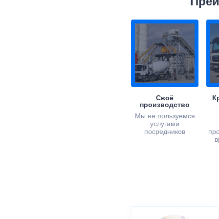
Преи
Своё
К
производство
Мы не пользуемся
услугами
посредников
пр
в