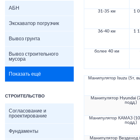
АБН
31-35 км
1 0
Экскаватор погрузчик
36-40 км
1 1
Вывоз грунта
более 40 км
Вывоз строительного
мусора
Показать ещё
Манипулятор Isuzu (5т, в
СТРОИТЕЛЬСТВО
Манипулятор Hyundai (7
подд.)
Согласование и
проектирование
Манипулятор КАМАЗ (10т
подд.)
Фундаменты
Манипулятор Вездеход (